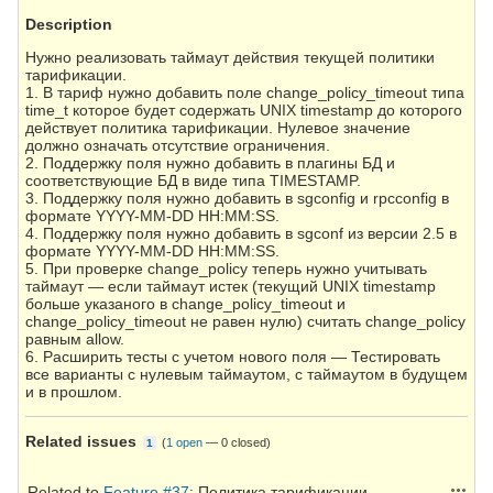
Description
Нужно реализовать таймаут действия текущей политики
тарификации.
1. В тариф нужно добавить поле change_policy_timeout типа
time_t которое будет содержать UNIX timestamp до которого
действует политика тарификации. Нулевое значение
должно означать отсутствие ограничения.
2. Поддержку поля нужно добавить в плагины БД и
соответствующие БД в виде типа TIMESTAMP.
3. Поддержку поля нужно добавить в sgconfig и rpcconfig в
формате YYYY-MM-DD HH:MM:SS.
4. Поддержку поля нужно добавить в sgconf из версии 2.5 в
формате YYYY-MM-DD HH:MM:SS.
5. При проверке change_policy теперь нужно учитывать
таймаут — если таймаут истек (текущий UNIX timestamp
больше указаного в change_policy_timeout и
change_policy_timeout не равен нулю) считать change_policy
равным allow.
6. Расширить тесты с учетом нового поля — Тестировать
все варианты с нулевым таймаутом, с таймаутом в будущем
и в прошлом.
Related issues
(
1 open
—
0 closed
)
1
Action
Related to
Feature #37
: Политика тарификации