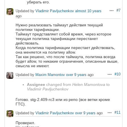
убирать его.
#7
Updated by
Vladimir Pavljuchenkov
almost 10 years
Actions
ago
Нужно реализовать таймаут действия текущий
политики тарификации.
Таймаут представляет собой время, через которое
текущая политика тарификации перестанет
действовать.
Когда политика тарификации перестает действовать,
она меняется на политику allow.
Так как решено, что после таймаута, политика всегда
будет allow, то никакие ограничения, описанные выше,
смысла не имеют.
#10
Updated by
Maxim Mamontov
over 9 years
ago
Actions
Assignee
changed from
Helen Mamontova
to
Vladimir Pavljuchenkov
Готово. stg-2.409-rc3 или из репо (все ветки кроме
ГТС).
#11
Updated by
Vladimir Pavljuchenkov
over 9 years
ago
Actions
Проверил.