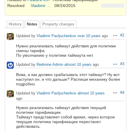
Resolved
Vladimir Pavljuchenkov
08/24/2015
History
Notes
Property changes
#2
Updated by
Vladimir Pavljuchenkov
over 10 years
ago
Actions
Нужно реализовать таймаут действия для политики
смены тарифа.
По умолчанию у политики таймаута нет.
#3
Updated by
Redmine Admin
almost 10 years
ago
Actions
Вова, а как должен срабатывать этот таймаут? Ну вот
наступил он, и что дальше? Распиши механику более
подробно.
#4
Updated by
Vladimir Pavljuchenkov
almost 10 years
Actions
ago
Нужно реализовать таймаут действия текущий
политики тарификации.
Таймаут представляет собой время, через которое
текущая политика тарификации перестанет
действовать.