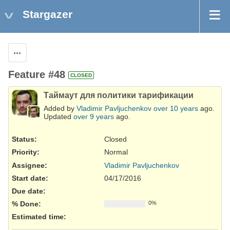
Stargazer
Actions
Feature #48
CLOSED
Таймаут для политики тарификации
Added by
Vladimir Pavljuchenkov
over 10 years
ago.
Updated
over 9 years
ago.
Status:
Closed
Priority:
Normal
Assignee:
Vladimir Pavljuchenkov
Start date:
04/17/2016
Due date:
% Done:
0%
Estimated time: