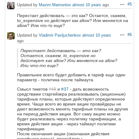
#5
Updated by
Maxim Mamontov
almost 10 years
ago
Actions
Перестает действовать — это как? Остается, скажем,
to_expensive но действует как allow? Или меняется на
allow? Или что-то еще?
#6
Updated by
Vladimir Pavljuchenkov
almost 10 years
Actions
ago
Перестает действовать — это как?
Остается, скажем, to_expensive но
действует как allow? Или меняется на allow?
Или что-то еще?
Правильнее всего будет добавить в тариф еще один
параметр - политика после таймаута.
Смысл тикетов
#48
и
#37
- дать возможность
средствами старгейзера реализовывать (акционные)
тарифные планы, которые действуют определенное
время. Чаще всего во время акции провайдеры не
дают возможность менять тарифные планы на другие
на период действия акции. Вот саму акцию можно
будет реализовать через политику тарификации, а
время действия акции - через таймаут политики
тарификации.
После окончания акции (окончания действия
тарифного плана), провайдеры: