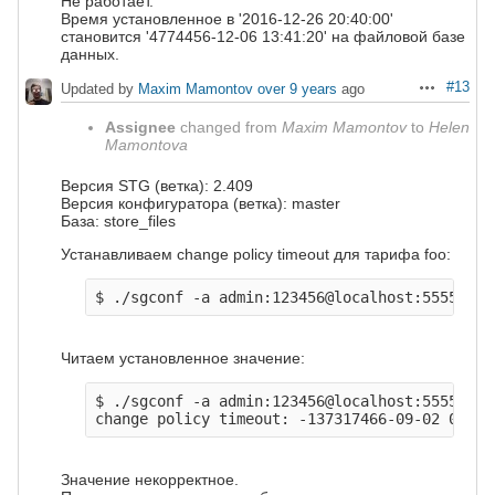
Не работает.
Время установленное в '2016-12-26 20:40:00'
становится '4774456-12-06 13:41:20' на файловой базе
данных.
#13
Updated by
Maxim Mamontov
over 9 years
ago
Actions
Assignee
changed from
Maxim Mamontov
to
Helen
Mamontova
Версия STG (ветка): 2.409
Версия конфигуратора (ветка): master
База: store_files
Устанавливаем change policy timeout для тарифа foo:
Читаем установленное значение:
$ ./sgconf -a admin:123456@localhost:5555 --g
Значение некорректное.