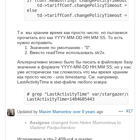
if (conf.ReadString("ChangePolicyTimeout", &s
    td->tariffConf.changePolicyTimeout = 0;  
else                                         
Т.е. мы храним время как просто число, но пытаемся
прочитать его как YYYY-MM-DD HH:MM:SS. То есть
нужно исправить:
Значение по умолчанию - "0".
Вместо readTime использовать str2x.
Альтернативно можно было бы писать в файловую базу
значение в формате YYYY-MM-DD HH:MM:SS, но у нас
уже исторически так сложилось что мы время храним
как просто число - unix timestamp. См. например,
LastActivityTime в stat-файле любого юзера:
# grep "LastActivityTime" var/stargazer/users/
#17
Updated by
Maxim Mamontov
over 9 years
ago
Actions
Assignee
changed from
Helen Mamontova
to
Vladimir Pavljuchenkov
Исправлено в stg-2.409-rc4 и master.