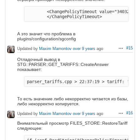
        <ChangePolicyTimeout value="3403297750
А это значит что проблема в
plugins/configuration/sgconfig
#15
Updated by
Maxim Mamontov
over 9 years
ago
Actions
Отладочный вывод в
STG::PARSER::GET_TARIFFS::CreateAnswer
показывает:
То есть значение либо некорректно читается из базы,
либо некорректно копируется.
#16
Updated by
Maxim Mamontov
over 9 years
ago
Actions
Внимательный просмотр FILES_STORE::RestoreTariff
следующее: