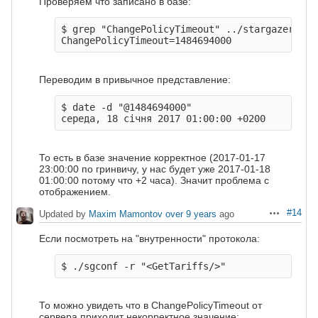
Проверяем что записано в базе:
$ grep "ChangePolicyTimeout" ../stargazer/var
Переводим в привычное представление:
$ date -d "@1484694000" 

То есть в базе значение корректное (2017-01-17
23:00:00 по гринвичу, у нас будет уже 2017-01-18
01:00:00 потому что +2 часа). Значит проблема с
отображением.
#14
Updated by
Maxim Mamontov
over 9 years
ago
Actions
Если посмотреть на "внутренности" протокола:
То можно увидеть что в ChangePolicyTimeout от
сервера приходит некорректное значение: